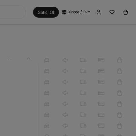
Satıcı Ol
Türkçe
/
TRY