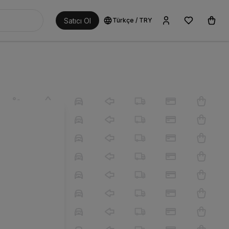
Satıcı Ol
Türkçe
/
TRY